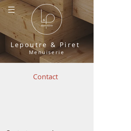
Lepoutre & Pir
et
M
enuiserie
Contact